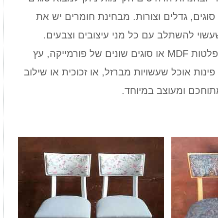
תודה רבה לצוות של
אין לי מילים להודות לך
צבעת משולם שצבעו
דוד על העבודה
 סוגים, גדלים וצורות. מבחינת חומרים יש את
לנו את פינת האוכל עם 6
האיכותית והמקצועית,
שוי להשתלב עם כל מני עיצובים וצבעים.
כסאות, בהתחלה לא
בדיוק כמו שהבטחת,
מלבד העץ ישנן פינות אוכל עשויות מפלטות MDF או סוגים שונים של פורמייקה, עץ
יינו בטחים אם לצבוע
עמדת בזמנים, ועשית
איך יצא, לאחר מעשה
עבודה מצויינת. לא
 פינות אוכל שעשויות מברזל, או זכוכית או שילוב
הבנתי שקיבלנו פינת
האמנתי שיצא ככה! תודה
תוחכם ומעוצב במיוחד.
כל חדשה בפחות מחצי
רבה
המחיר. כל הכבוד
חנה נחמני
רחובות
שירן גולדמן
חולון