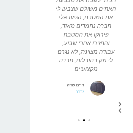
רציתי לשבח את מצבעת
תודה רבה לצו
האחים משולם שצבעו לי
מצבעת משולם 
את המטבח, הגיעו אלי
חברה נחמדים מאוד,
כסאות, בהתח
פירוקו את המטבח
היינו בטחים אם
והחזירו אחרי שבוע,
ואיך יצא, לאח
עבודה מצוינת, לא נגרם
הבנתי שקיבלנו
לי נזק בהובלות, חברה
אוכל חדשה בפח
מקצועיים
המחיר. כל ה
חיים שדה
שירן 
גדרה
חולון